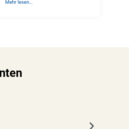
Mehr lesen...
nten
Sehr freundlich, zuverlässig, professionell, angeneh
zügige Bearbeitung. Absolute Empfehlun
Florian Andresen​