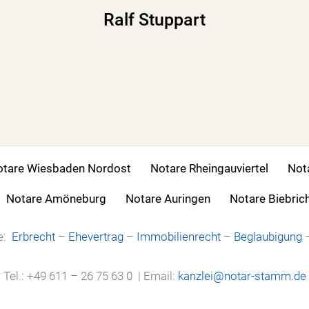
Ralf Stuppart
tare Wiesbaden Nordost
Notare Rheingauviertel
Not
Notare Amöneburg
Notare Auringen
Notare Biebric
ge:
Erbrecht
–
Ehevertrag
–
Immobilienrecht
–
Beglaubigung
Tel.: +49 611 – 26 75 63 0 | Email:
kanzlei@notar-stamm.de